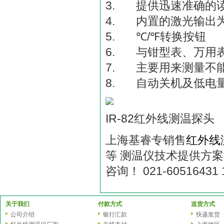
3. 提供迅速准确的
4. 内置的激光输出为1
5. ℃/℉转换按钮
6. 与钳型表、万用
7. 主要用来测量不
8. 自动关机及低电
IR-82红外线测温探头
上海基睿专销售
红外线
等 测温仪技术提供方
咨询！ 021-60516431 
关于我们
付款方式
送货方式
公司介绍
银行汇款
快递发货