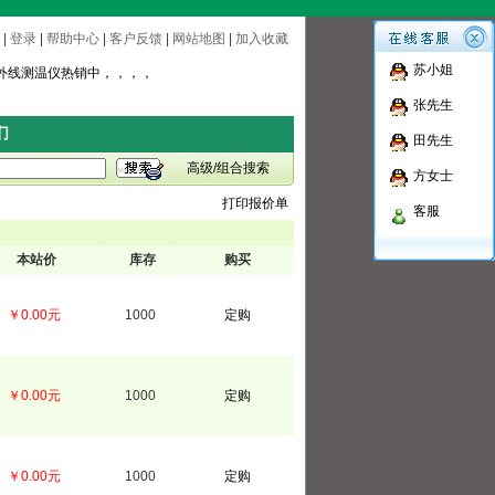
|
登录
|
帮助中心
|
客户反馈
|
网站地图
|
加入收藏
公司生产在线测温仪
苏小姐
外线测温仪热销中，，，，
公司生产在线测温仪
张先生
外线测温仪热销中，，，，
们
田先生
高级/组合搜索
方女士
打印报价单
客服
本站价
库存
购买
￥0.00元
1000
定购
￥0.00元
1000
定购
￥0.00元
1000
定购