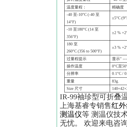
温度量程：
精确度
-40
至
-10°C
(-40
至
±5°C
(9°
14°F)
-10
至
180°C
(14
至
±2 % +2
356°F)
180
至
±3 % +2
260°C
(356 to 500°F)
过量程提示
显示
“ --
操作温度
0°C
至
50
分辨率
0.1°C
/ 
重量
83g.
Size
尺寸
140×42
IR-99袖珍型可折叠
上海基睿专销售
红外
测温仪
等 测温仪技
无忧。 欢迎来电咨询！ 02