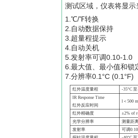
测试区域，仪表将显示
1.℃/℉
2.自动
3.超
4.自动关机
5.发射率可调0.10-1.0
6.最大值、最小值和锁
7.分辨率0.1°C (0.1°F)
红外温度量程
-35°C
至
IR Response Time
l
＜
500 m
红外反应时间
红外精确度
±2% of r
光学分辨率
测量距
发射率
可调
0.1
探针温度量程
-40°C
至