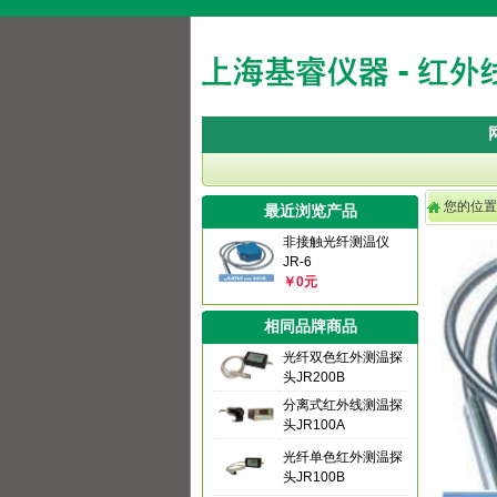
您的位
最近浏览产品
非接触光纤测温仪
JR-6
￥0元
相同品牌商品
光纤双色红外测温探
头JR200B
分离式红外线测温探
头JR100A
光纤单色红外测温探
头JR100B