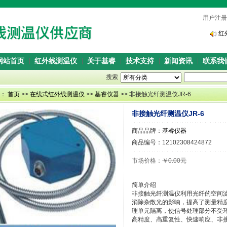
用户注册
红
红
网站首页
红外线测温仪
关于基睿
技术支持
新闻资讯
联系我
搜索
置：
首页
>>
在线式红外线测温仪
>>
基睿仪器
>> 非接触光纤测温仪JR-6
非接触光纤测温仪JR-6
商品品牌：
基睿仪器
商品编号：12102308424872
市场价格：
￥0.00元
简单介绍
非接触光纤测温仪利用光纤的空间
消除杂散光的影响，提高了测量精
理单元隔离，使信号处理部分不受
高精度、高重复性、快速响应、非