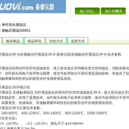
：
单纤双向测温仪
：
接触式测温仪6801
相关商品
商品评论
付款方式
送货方式
测温仪JR-6|非接触光纤测温仪JR-6-基睿仪器|非接触光纤测温仪JR-6-技术参数
纤测温仪利用光纤的空间滤波效应，使入射光波从空间瞬态变为空间稳态，消除杂散光的
术。光纤探头和电子处理单元隔离，使信号处理部分不受环境高温的影响，并提高了
接触测量和高性价比的新型光纤传感类测温系统。
纤测温仪 的详细介绍
纤测温仪 非接触测温仪 光纤测温探头利用光纤的空间滤波效应JR-6，使入射光波从
度和稳定性，实现了遥测技术。光纤探头和电子处理单元隔离，使信号处理部分不受
、高重复性、快速响应、非接触测量和高性价比的新型光纤传感类测温系统。
测温仪JR-6主要技术参数：
60-800℃、400-1200℃、500-1400℃、800-2200℃、1000-3000℃
求任意分段）
.5（±0.5%）、；0.2（±0.2%） 测头尺寸 φ14×80mm
0:1 测量距离 0.2m-3m