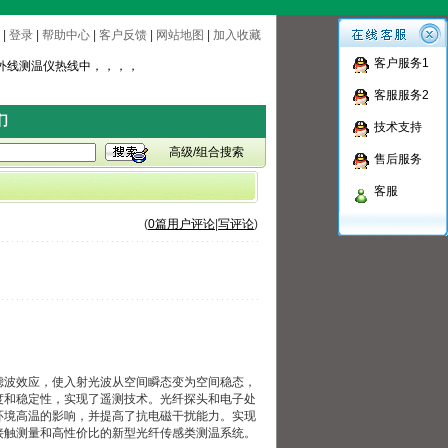
|
登录
|
帮助中心
|
客户反馈
|
网站地图
|
加入收藏
外线测温仪热线中，，，，
客户服务1
外线测温仪热线中，，，，
客服服务2
们
技术支持
高级/组合搜索
售后服务
客服
(
0篇用户评论
|
写评论
)
滤波效应，使入射光波从空间瞬态变为空间稳态，
度和稳定性，实现了遥测技术。光纤探头和电子处
环境高温的影响，并提高了抗电磁干扰能力。实现
接触测量和高性价比的新型光纤传感类测温系统。